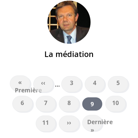
La médiation
Première
«
Page
‹‹
Page
3
Page
4
Page
5
…
PAGINATION
Première
page
précédente
Page
6
Page
7
Page
8
Page
10
Page
9
courante
Dernière
Dernière
Page
11
Page
››
page
»
suivante