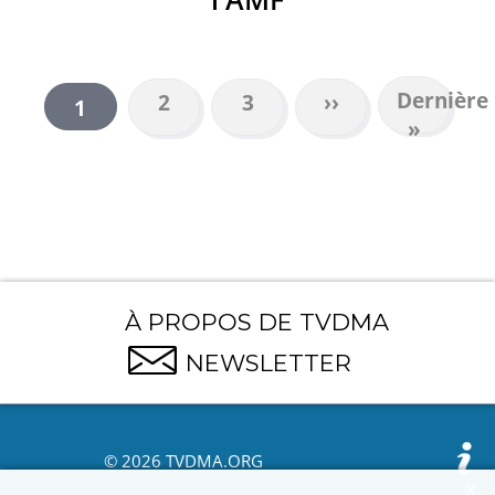
Dernière
Dernière
Page
2
Page
3
Page
››
Page
1
PAGINATION
page
»
suivante
courante
À PROPOS DE TVDMA
NEWSLETTER
© 2026 TVDMA.ORG
X