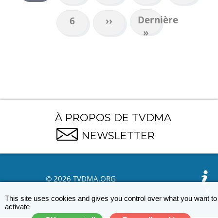
courante
Dernière
Dernière
Page
6
Page
››
page
»
suivante
À PROPOS DE TVDMA
NEWSLETTER
© 2026 TVDMA.ORG
X
This site uses cookies and gives you control over what you want to
activate