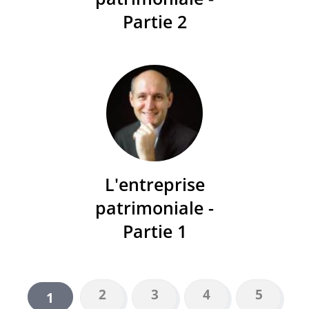
Partie 2
L'entreprise
patrimoniale -
Partie 1
Page
2
Page
3
Page
4
Page
5
Page
1
PAGINATION