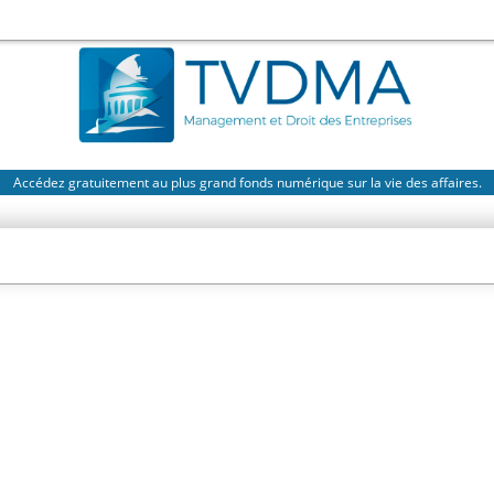
Accédez gratuitement au plus grand fonds numérique sur la vie des affaires.