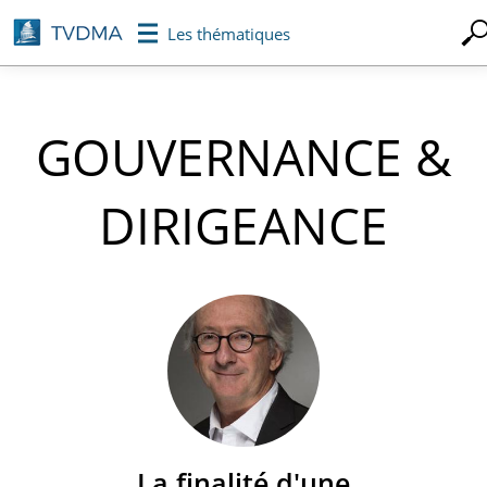
Aller
Les thématiques
au
contenu
principal
GOUVERNANCE &
DIRIGEANCE
La finalité d'une