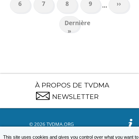
Page
6
Page
7
Page
8
Page
9
Page
››
…
suivant
Dernière
Dernière
page
»
À PROPOS DE TVDMA
NEWSLETTER
© 2026 TVDMA.ORG
X
This site uses cookies and gives you control over what you want to