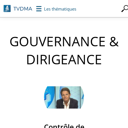
Aller
Les thématiques
au
contenu
principal
GOUVERNANCE &
DIRIGEANCE
Contrôle de