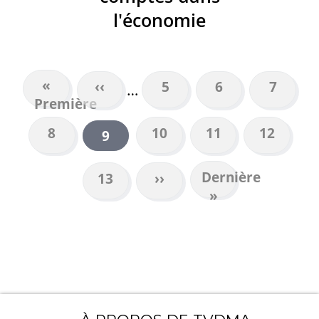
l'économie
Première
«
Page
‹‹
Page
5
Page
6
Page
7
…
PAGINATION
Première
page
précédente
Page
8
Page
10
Page
11
Page
12
Page
9
courante
Dernière
Dernière
Page
13
Page
››
page
»
suivante