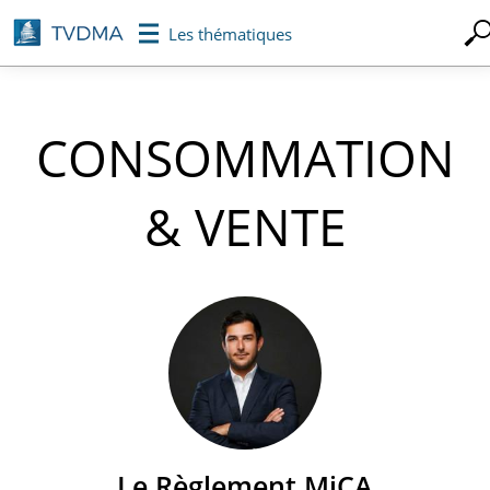
Aller
Les thématiques
au
contenu
principal
CONSOMMATION
& VENTE
Le Règlement MiCA