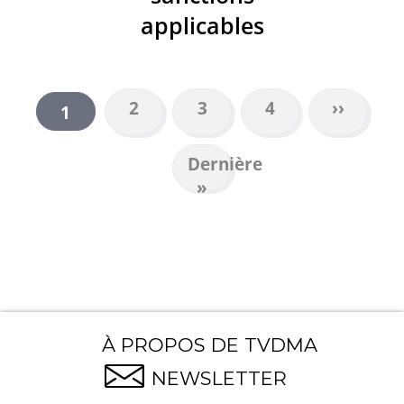
applicables
Page
2
Page
3
Page
4
Page
››
Page
1
PAGINATION
suivant
courante
Dernière
Dernière
page
»
À PROPOS DE TVDMA
NEWSLETTER