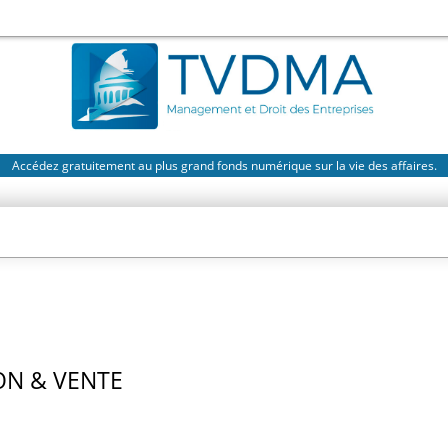
Accédez gratuitement au plus grand fonds numérique sur la vie des affaires.
N & VENTE