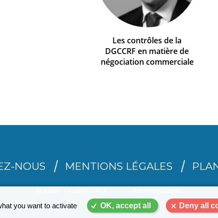
Les contrôles de la
DGCCRF en matière de
négociation commerciale
EZ-NOUS
MENTIONS LÉGALES
PLAN
© 2026 TVDMA.ORG
Administration
what you want to activate
OK, accept all
Deny all c