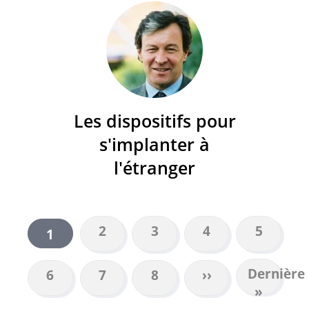
Les dispositifs pour
s'implanter à
l'étranger
Page
2
Page
3
Page
4
Page
5
Page
1
PAGINATION
courante
Dernière
Dernière
Page
6
Page
7
Page
8
Page
››
page
»
suivante