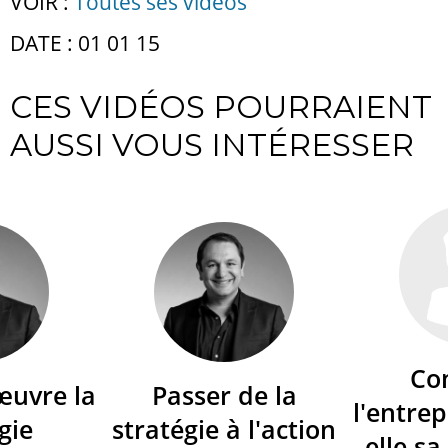
VOIR :
Toutes ses vidéos
DATE : 01 01 15
CES VIDÉOS POURRAIENT
AUSSI VOUS INTÉRESSER
Co
œuvre la
Passer de la
l'entrep
gie
stratégie à l'action
elle sa