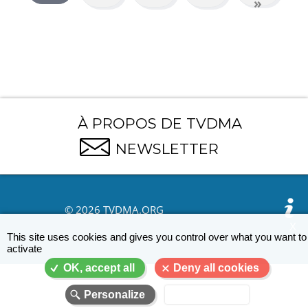
page
»
suivante
courante
À PROPOS DE TVDMA
NEWSLETTER
© 2026 TVDMA.ORG
X
This site uses cookies and gives you control over what you want to
activate
OK, accept all
Deny all cookies
Personalize
Privacy policy