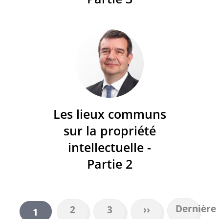
Les lieux communs
sur la propriété
intellectuelle -
Partie 2
Dernière
Dernière
Page
2
Page
3
Page
››
Page
1
PAGINATION