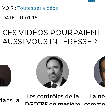
VOIR :
Toutes ses vidéos
DATE : 01 01 15
CES VIDÉOS POURRAIENT
AUSSI VOUS INTÉRESSER
Les contrôles de la
La né
dans la
DGCCRF en matière
commer