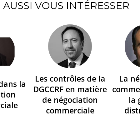
AUSSI VOUS INTÉRESSER
Les contrôles de la
La né
dans la
DGCCRF en matière
commer
tion
de négociation
la
ciale
commerciale
dist