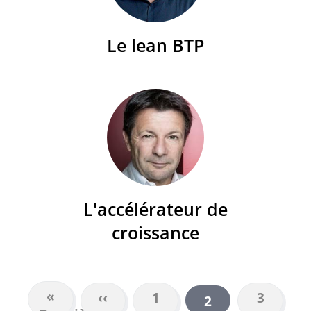
Le lean BTP
L'accélérateur de
croissance
Première
«
Page
‹‹
Page
1
Page
3
Page
2
PAGINATION