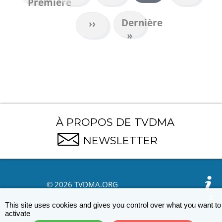
Première
page
précédente
courante
Dernière
Dernière
Page
››
page
»
suivante
À PROPOS DE TVDMA
NEWSLETTER
© 2026 TVDMA.ORG
X
This site uses cookies and gives you control over what you want to
activate