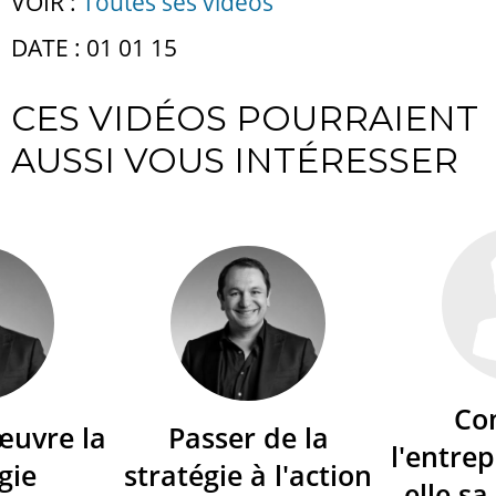
VOIR :
Toutes ses vidéos
DATE : 01 01 15
CES VIDÉOS POURRAIENT
AUSSI VOUS INTÉRESSER
Co
œuvre la
Passer de la
l'entrep
gie
stratégie à l'action
elle sa