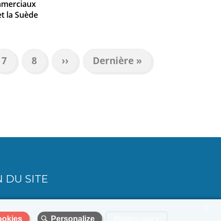
mmerciaux
et la Suède
Page
7
Page
8
Page
››
Dernière
Dernière »
suivante
page
 DU SITE
X
ookies
Personalize
Privacy policy