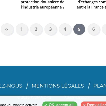
protection douanière de
d’échanges co
l'industrie européenne ?
entre la France 
Page
‹‹
Page
1
Page
2
Page
3
Page
4
Page
6
Page
5
précédente
courante
EZ-NOUS
MENTIONS LÉGALES
PLAN
© 2026 TVDMA.ORG
Administration
what you want to activate
OK, accept all
Deny all c