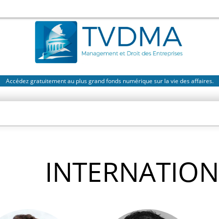
Accédez gratuitement au plus grand fonds numérique sur la vie des affaires.
INTERNATION