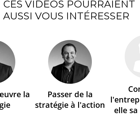
CES VIDÉOS POURRAIENT
AUSSI VOUS INTÉRESSER
Co
œuvre la
Passer de la
l'entrep
gie
stratégie à l'action
elle sa