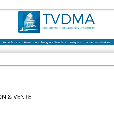
Accédez gratuitement au plus grand fonds numérique sur la vie des affaires.
N & VENTE