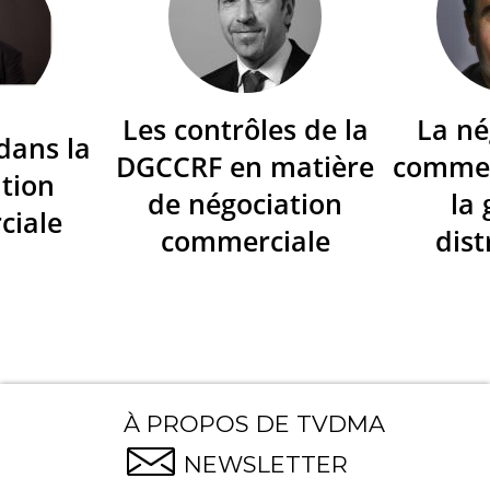
Les contrôles de la
La né
dans la
DGCCRF en matière
commer
tion
de négociation
la
ciale
commerciale
dist
À PROPOS DE TVDMA
NEWSLETTER