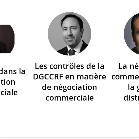
Les contrôles de la
La né
dans la
DGCCRF en matière
commer
tion
de négociation
la
ciale
commerciale
dist