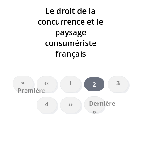
Le droit de la
concurrence et le
paysage
consumériste
français
Première
«
Page
‹‹
Page
1
Page
3
Page
2
PAGINATION
Première
page
précédente
courante
Dernière
Dernière
Page
4
Page
››
page
»
suivante