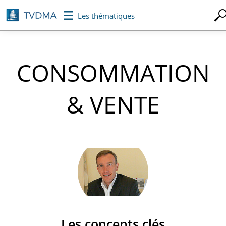
Aller
Les thématiques
au
contenu
principal
CONSOMMATION
& VENTE
Les concepts clés