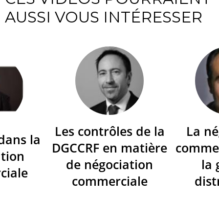
AUSSI VOUS INTÉRESSER
Les contrôles de la
La né
dans la
DGCCRF en matière
commer
tion
de négociation
la
ciale
commerciale
dist