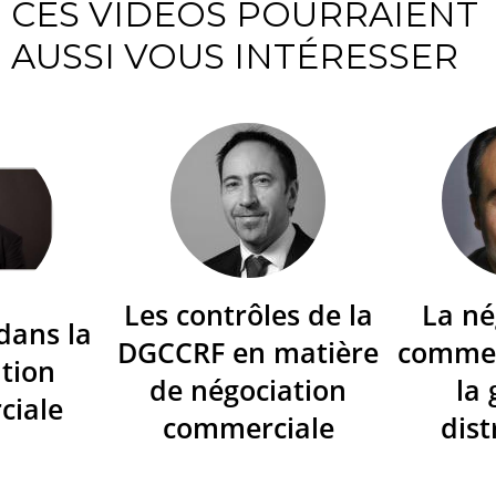
CES VIDÉOS POURRAIENT
AUSSI VOUS INTÉRESSER
Les contrôles de la
La né
dans la
DGCCRF en matière
commer
tion
de négociation
la
ciale
commerciale
dist