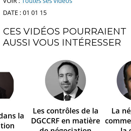
VOIR :
Toutes ses vidéos
DATE : 01 01 15
CES VIDÉOS POURRAIENT
AUSSI VOUS INTÉRESSER
Les contrôles de la
La né
dans la
DGCCRF en matière
commer
tion
de négociation
la