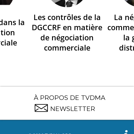
Les contrôles de la
La né
dans la
DGCCRF en matière
commer
tion
de négociation
la
ciale
commerciale
dist
À PROPOS DE TVDMA
NEWSLETTER