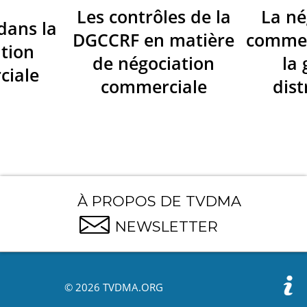
Les contrôles de la
La né
dans la
DGCCRF en matière
commer
tion
de négociation
la
ciale
commerciale
dist
À PROPOS DE TVDMA
NEWSLETTER
© 2026 TVDMA.ORG