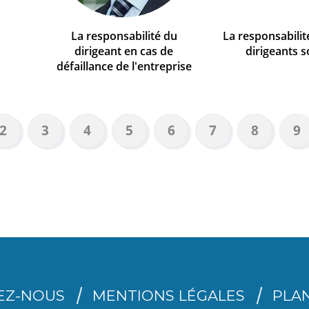
La responsabilité du
La responsabilité
dirigeant en cas de
dirigeants s
défaillance de l'entreprise
Page
2
Page
3
Page
4
Page
5
Page
6
Page
7
Page
8
Pa
9
nte
EZ-NOUS
MENTIONS LÉGALES
PLAN