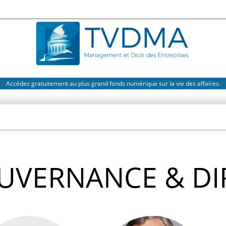
Accédez gratuitement au plus grand fonds numérique sur la vie des affaires.
UVERNANCE & DI