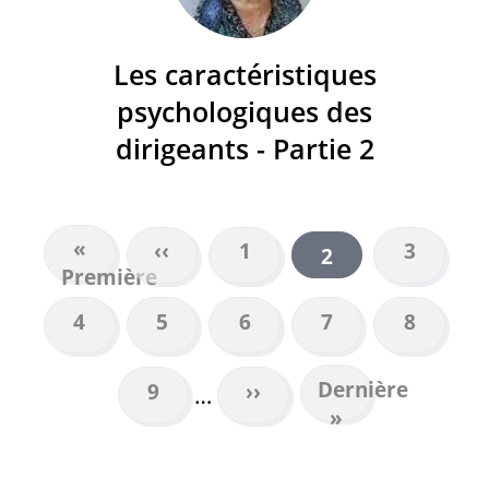
Les caractéristiques
psychologiques des
dirigeants - Partie 2
Première
«
Page
‹‹
Page
1
Page
3
Page
2
PAGINATION
Première
page
précédente
courante
Page
4
Page
5
Page
6
Page
7
Page
8
Dernière
Dernière
Page
9
Page
››
…
page
»
suivante