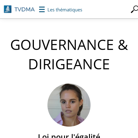
Aller
Les thématiques
au
contenu
principal
GOUVERNANCE &
DIRIGEANCE
Loi pour l'égalité