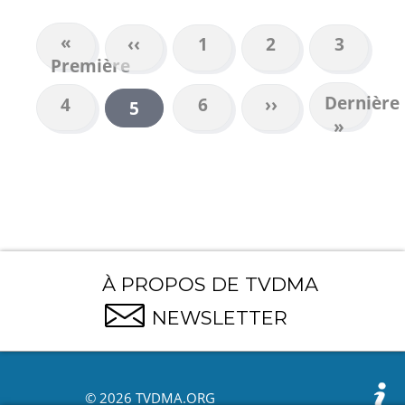
Première
«
Page
‹‹
Page
1
Page
2
Page
3
PAGINATION
Première
page
précédente
Dernière
Dernière
Page
4
Page
6
Page
››
Page
5
page
»
suivante
courante
À PROPOS DE TVDMA
NEWSLETTER
© 2026 TVDMA.ORG