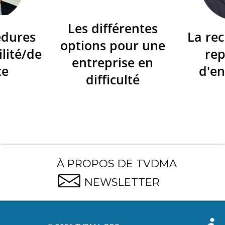
Les différentes
édures
La re
options pour une
ilité/de
re
entreprise en
te
d'en
difficulté
À PROPOS DE TVDMA
NEWSLETTER