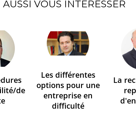
AUSSI VOUS INTÉRESSER
Les différentes
édures
La re
options pour une
ilité/de
re
entreprise en
te
d'en
difficulté