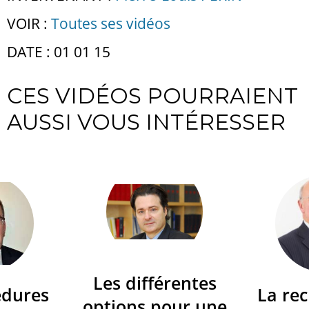
VOIR :
Toutes ses vidéos
DATE : 01 01 15
CES VIDÉOS POURRAIENT
AUSSI VOUS INTÉRESSER
Les différentes
édures
La re
options pour une