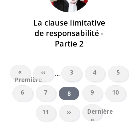
La clause limitative
de responsabilité -
Partie 2
Première
«
Page
‹‹
Page
3
Page
4
Page
5
…
PAGINATION
Première
page
précédente
Page
6
Page
7
Page
9
Page
10
Page
8
courante
Dernière
Dernière
Page
11
Page
››
page
»
suivante