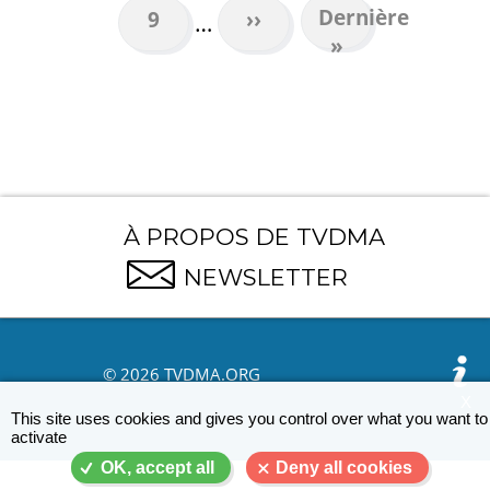
Dernière
Dernière
Page
9
Page
››
…
page
»
suivante
À PROPOS DE TVDMA
NEWSLETTER
© 2026 TVDMA.ORG
X
This site uses cookies and gives you control over what you want to
activate
OK, accept all
Deny all cookies