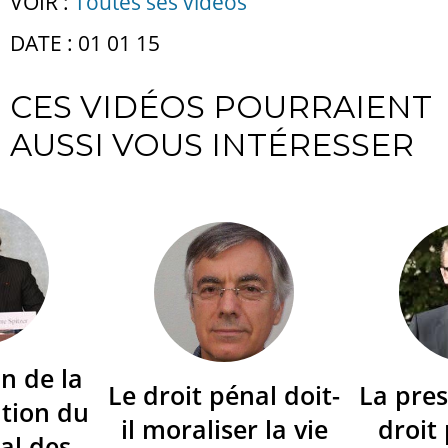
VOIR :
Toutes ses vidéos
DATE : 01 01 15
CES VIDÉOS POURRAIENT
AUSSI VOUS INTÉRESSER
n de la
Le droit pénal doit-
La pres
tion du
il moraliser la vie
droit
al des