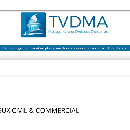
Accédez gratuitement au plus grand fonds numérique sur la vie des affaires.
UX CIVIL & COMMERCIAL