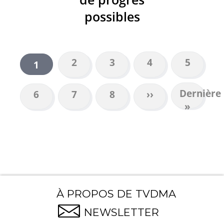
possibles
Page
2
Page
3
Page
4
Page
5
Page
1
PAGINATION
courante
Dernière
Dernière
Page
6
Page
7
Page
8
Page
››
page
»
suivante
À PROPOS DE TVDMA
NEWSLETTER