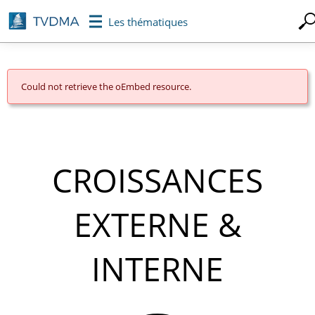
Aller
Les thématiques
au
contenu
principal
Could not retrieve the oEmbed resource.
MESSAGE
D'ERREUR
CROISSANCES
EXTERNE &
INTERNE