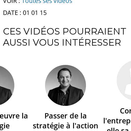
VOIR :
Toutes ses vidéos
DATE : 01 01 15
CES VIDÉOS POURRAIENT
AUSSI VOUS INTÉRESSER
Co
œuvre la
Passer de la
l'entrep
gie
stratégie à l'action
elle sa