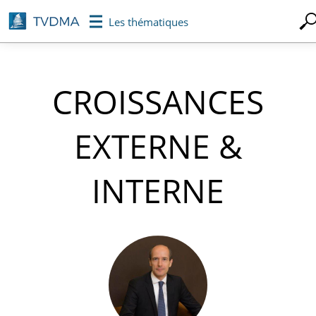
Aller
Les thématiques
au
contenu
principal
CROISSANCES
EXTERNE &
INTERNE