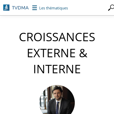
Aller
Les thématiques
au
contenu
principal
CROISSANCES
EXTERNE &
INTERNE