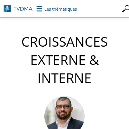
Aller
Les thématiques
au
contenu
principal
CROISSANCES
EXTERNE &
INTERNE