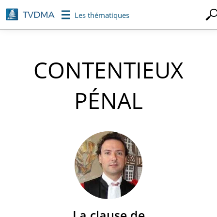
Aller
Les thématiques
au
contenu
principal
CONTENTIEUX
PÉNAL
La clause de