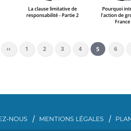
La clause limitative de
Pourquoi int
responsabilité - Partie 2
l'action de g
France
Page
‹‹
Page
1
Page
2
Page
3
Page
4
Page
6
Page
5
précédente
courante
EZ-NOUS
MENTIONS LÉGALES
PLAN