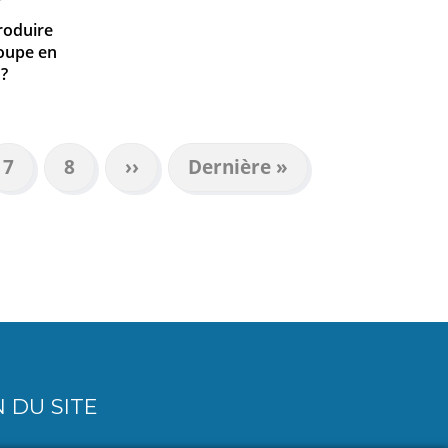
roduire
roupe en
 ?
Page
7
Page
8
Page
››
Dernière
Dernière »
suivante
page
 DU SITE