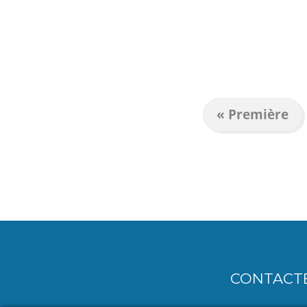
Première
« Première
PAGINATION
page
CONTACT
MENU