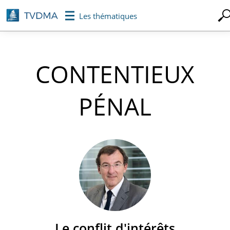
Aller
Les thématiques
au
contenu
principal
CONTENTIEUX
PÉNAL
Le conflit d'intérêts