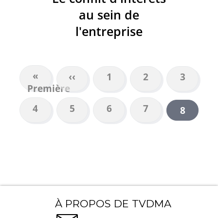
au sein de
l'entreprise
Première
«
Page
‹‹
Page
1
Page
2
Page
3
PAGINATION
Première
page
précédente
Page
4
Page
5
Page
6
Page
7
Page
8
courant
À PROPOS DE TVDMA