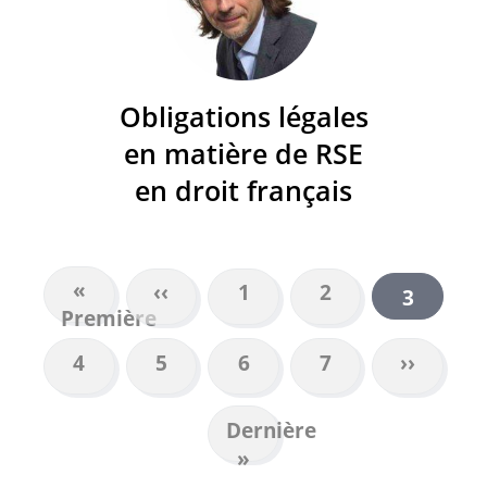
Obligations légales
en matière de RSE
en droit français
Première
«
Page
‹‹
Page
1
Page
2
Page
3
PAGINATION
Première
page
précédente
courant
Page
4
Page
5
Page
6
Page
7
Page
››
suivant
Dernière
Dernière
page
»