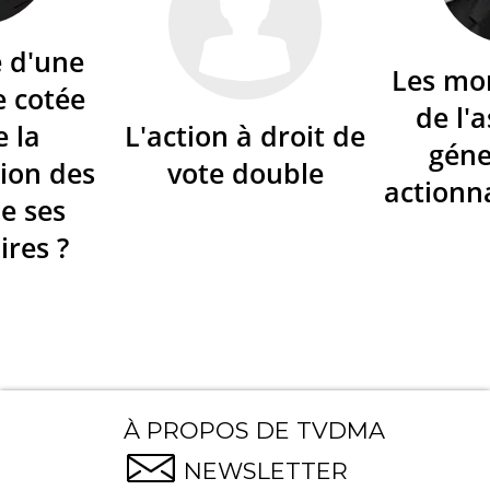
é d'une
Les mo
e cotée
de l'
e la
L'action à droit de
géne
ion des
vote double
actionna
de ses
ires ?
À PROPOS DE TVDMA
NEWSLETTER