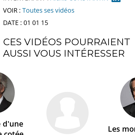
VOIR :
Toutes ses vidéos
DATE : 01 01 15
CES VIDÉOS POURRAIENT
AUSSI VOUS INTÉRESSER
é d'une
Les mo
e cotée