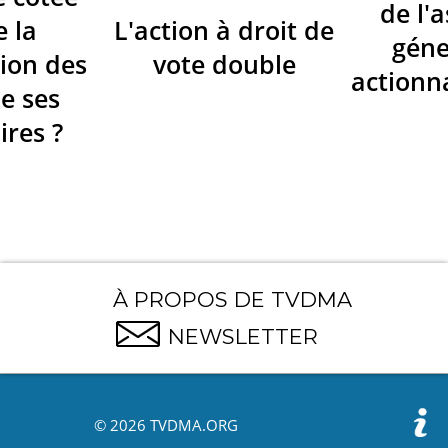
de l'
e la
L'action à droit de
géne
ion des
vote double
actionna
de ses
ires ?
À PROPOS DE TVDMA
NEWSLETTER
© 2026 TVDMA.ORG