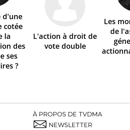
é d'une
Les mo
e cotée
de l'
e la
L'action à droit de
géne
ion des
vote double
actionna
de ses
ires ?
À PROPOS DE TVDMA
NEWSLETTER