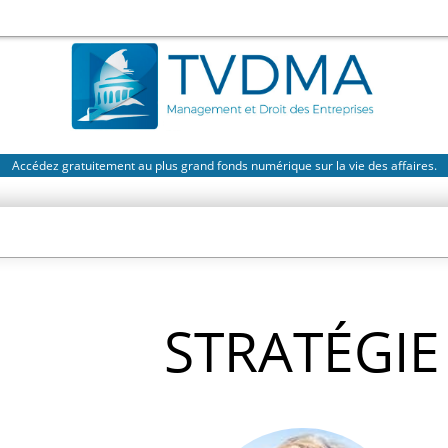
Accédez gratuitement au plus grand fonds numérique sur la vie des affaires.
STRATÉGIE