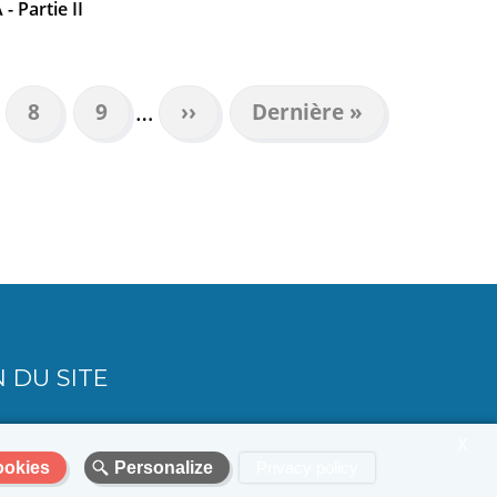
 Partie II
…
e
Page
8
Page
9
Page
››
Dernière
Dernière »
suivante
page
 DU SITE
X
ookies
Personalize
Privacy policy