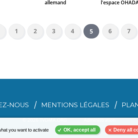
allemand
l'espace OHADA -
age
Page
1
Page
2
Page
3
Page
4
Page
6
Pag
7
Page
5
récédente
courante
EZ-NOUS
MENTIONS LÉGALES
PLAN
© 2026 TVDMA.ORG
Administration
what you want to activate
OK, accept all
Deny all c