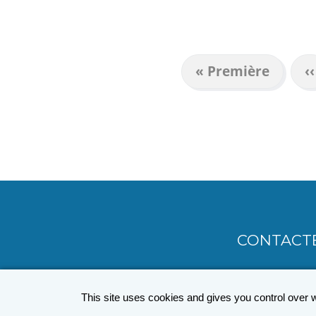
Première
« Première
P
‹‹
PAGINATION
page
p
CONTACT
MENU
PIED
This site uses cookies and gives you control over 