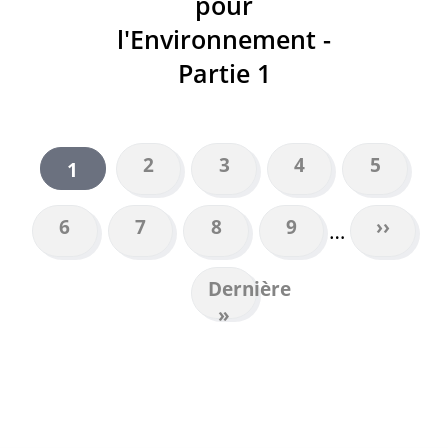
pour
l'Environnement -
Partie 1
Page
2
Page
3
Page
4
Page
5
Page
1
PAGINATION
courante
Page
6
Page
7
Page
8
Page
9
Page
››
…
suivant
Dernière
Dernière
page
»